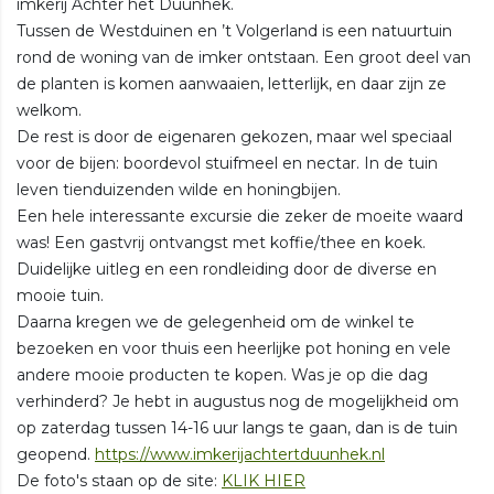
imkerij Achter het Duunhek.
Tussen de Westduinen en ’t Volgerland is een natuurtuin
rond de woning van de imker ontstaan. Een groot deel van
de planten is komen aanwaaien, letterlijk, en daar zijn ze
welkom.
De rest is door de eigenaren gekozen, maar wel speciaal
voor de bijen: boordevol stuifmeel en nectar. In de tuin
leven tienduizenden wilde en honingbijen.
Een hele interessante excursie die zeker de moeite waard
was! Een gastvrij ontvangst met koffie/thee en koek.
Duidelijke uitleg en een rondleiding door de diverse en
mooie tuin.
Daarna kregen we de gelegenheid om de winkel te
bezoeken en voor thuis een heerlijke pot honing en vele
andere mooie producten te kopen. Was je op die dag
verhinderd? Je hebt in augustus nog de mogelijkheid om
op zaterdag tussen 14-16 uur langs te gaan, dan is de tuin
geopend.
https://www.imkerijachtertduunhek.nl
De foto's staan op de site:
KLIK HIER