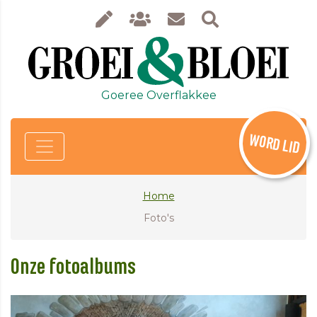
Goeree Overflakkee
WORD LID
Home
Foto's
Onze fotoalbums